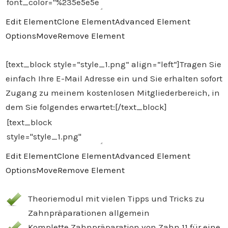
Edit Element
Clone Element
Advanced Element
Options
Move
Remove Element
[text_block style=“style_1.png“ align=“left“]Tragen Sie
einfach Ihre E-Mail Adresse ein und Sie erhalten sofort
Zugang zu meinem kostenlosen Mitgliederbereich, in
dem Sie folgendes erwartet:[/text_block]
Edit Element
Clone Element
Advanced Element
Options
Move
Remove Element
Theoriemodul mit vielen Tipps und Tricks zu
Zahnpräparationen allgemein
Komplette Zahnpräparation von Zahn 11 für eine