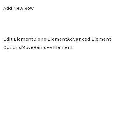
Add New Row
Edit Element
Clone Element
Advanced Element
Options
Move
Remove Element